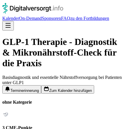
Kalender
On-Demand
Sponsoren
FAQ
zu den Fortbildungen
GLP-1 Therapie - Diagnostik
& Mikronährstoff-Check für
die Praxis
Basisdiagnostik und essentielle Nährstoffversorgung bei Patienten
unter GLP1
Terminerinnerung
Zum Kalender hinzufügen
ohne Kategorie
3 CME-Punkte